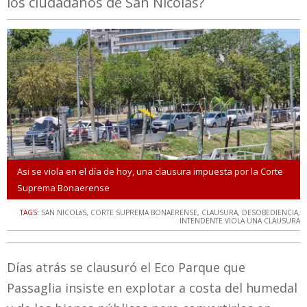
los ciudadanos de San Nicolás?
Asi se viola en el día de hoy, una clausura impuesta por la Corte
Suprema Bonaerense
TAGS:
SAN NICOLáS
,
CORTE SUPREMA BONAERENSE
,
CLAUSURA
,
DESOBEDIENCIA
,
INTENDENTE VIOLA UNA CLAUSURA
Días atrás se clausuró el Eco Parque que
Passaglia insiste en explotar a costa del humedal