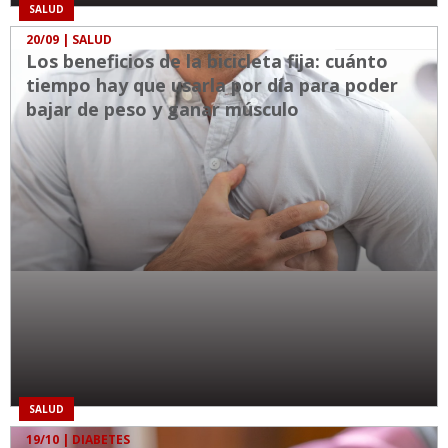
SALUD
20/09
| SALUD
Los beneficios de la bicicleta fija: cuánto
tiempo hay que usarla por día para poder
bajar de peso y ganar músculo
SALUD
19/10
| DIABETES