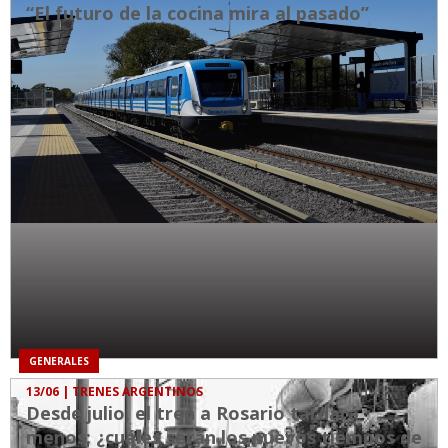
“El futuro de la cocina mira al pasado”
GENERALES
13/06
| TRENES ARGENTINOS
Desde julio, el tren a Rosario tardará
menos: ¿cuáles serán los nuevos tiempos de