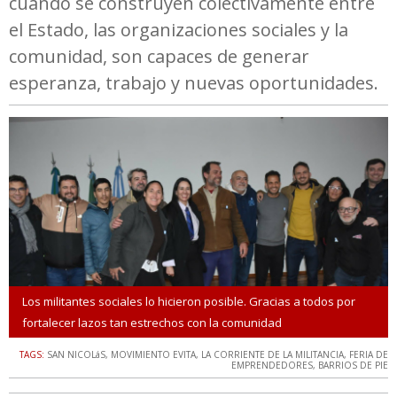
cuando se construyen colectivamente entre
el Estado, las organizaciones sociales y la
comunidad, son capaces de generar
esperanza, trabajo y nuevas oportunidades.
Los militantes sociales lo hicieron posible. Gracias a todos por
fortalecer lazos tan estrechos con la comunidad
TAGS:
SAN NICOLáS
,
MOVIMIENTO EVITA
,
LA CORRIENTE DE LA MILITANCIA
,
FERIA DE
EMPRENDEDORES
,
BARRIOS DE PIE