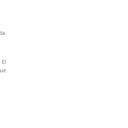
da.
 El
que