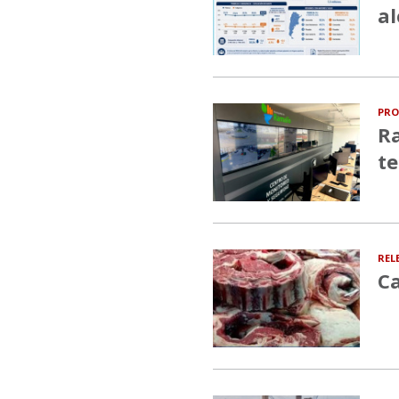
al
PRO
Ra
te
REL
Ca