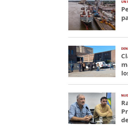
UN 
Pe
pa
DEN
Cl
ma
lo
NUE
Ra
Pr
de