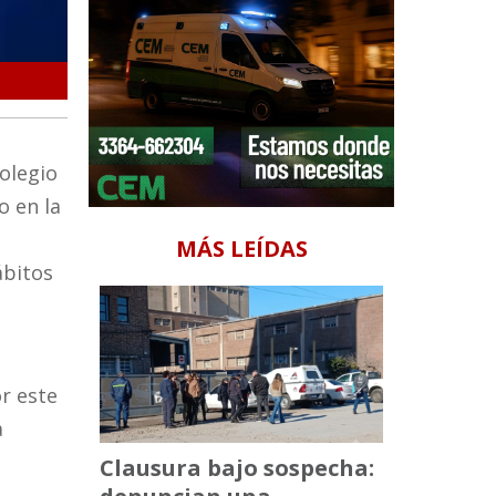
4 de cada 10 casos de cáncer podrían prevenirse con cambio
Colegio
o en la
MÁS LEÍDAS
ábitos
or este
a
Clausura bajo sospecha: