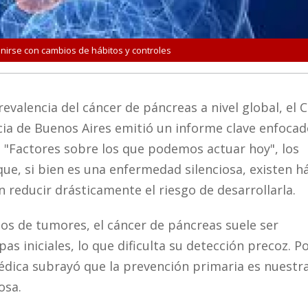
nirse con cambios de hábitos y controles
evalencia del cáncer de páncreas a nivel global, el 
cia de Buenos Aires emitió un informe clave enfocad
a "Factores sobre los que podemos actuar hoy", los
que, si bien es una enfermedad silenciosa, existen h
 reducir drásticamente el riesgo de desarrollarla.
pos de tumores, el cáncer de páncreas suele ser
as iniciales, lo que dificulta su detección precoz. P
médica subrayó que la prevención primaria es nuestr
osa.