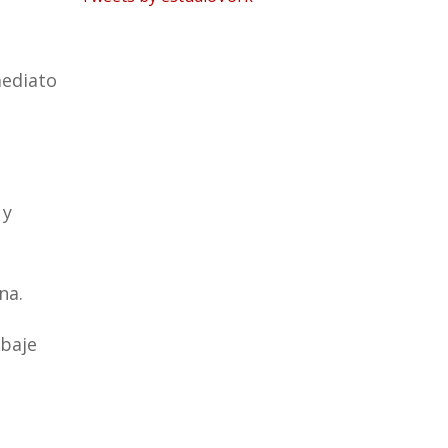
mediato
 y
na.
abaje