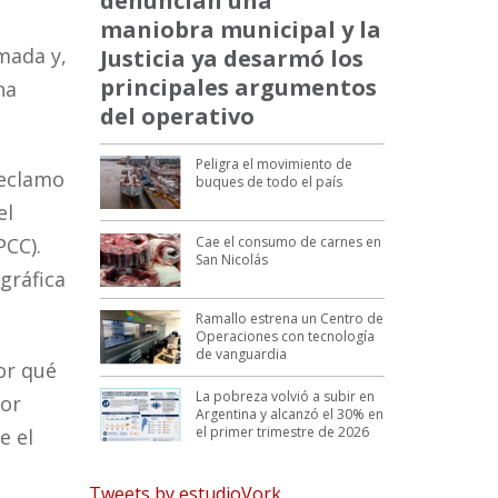
denuncian una
maniobra municipal y la
rmada y,
Justicia ya desarmó los
principales argumentos
na
del operativo
Peligra el movimiento de
reclamo
buques de todo el país
el
Cae el consumo de carnes en
PCC).
San Nicolás
gráfica
Ramallo estrena un Centro de
Operaciones con tecnología
de vanguardia
or qué
La pobreza volvió a subir en
Por
Argentina y alcanzó el 30% en
el primer trimestre de 2026
e el
Tweets by estudioVork