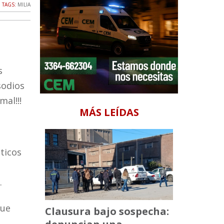
TAGS:
MILIA
s
sodios
al!!!
MÁS LEÍDAS
áticos
.
que
Clausura bajo sospecha: