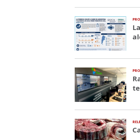
PRO
La
al
PRO
Ra
te
REL
Ca