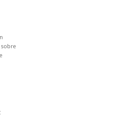
s
en
s sobre
e
z