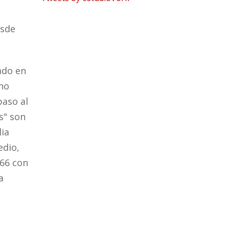
esde
ado en
 no
paso al
s" son
lia
edio,
66 con
a