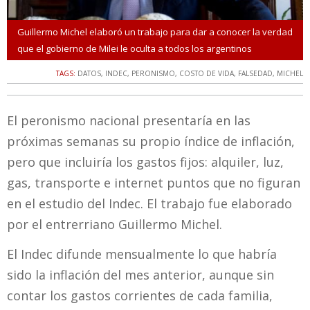
Guillermo Michel elaboró un trabajo para dar a conocer la verdad
que el gobierno de Milei le oculta a todos los argentinos
TAGS:
DATOS
,
INDEC
,
PERONISMO
,
COSTO DE VIDA
,
FALSEDAD
,
MICHEL
El peronismo nacional presentaría en las
próximas semanas su propio índice de inflación,
pero que incluiría los gastos fijos: alquiler, luz,
gas, transporte e internet puntos que no figuran
en el estudio del Indec. El trabajo fue elaborado
por el entrerriano Guillermo Michel.
El Indec difunde mensualmente lo que habría
sido la inflación del mes anterior, aunque sin
contar los gastos corrientes de cada familia,