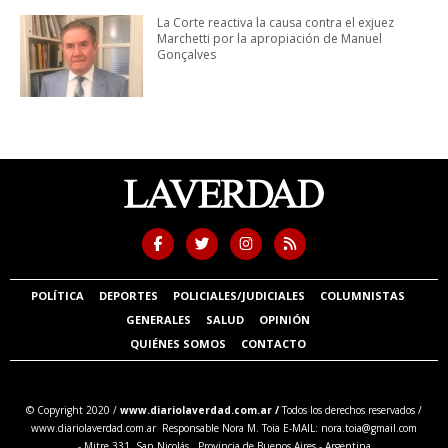
La Corte reactiva la causa contra el exjuez
Marchetti por la apropiación de Manuel
Gonçalves
POLÍTICA
DEPORTES
POLICIALES/JUDICIALES
COLUMNISTAS
GENERALES
SALUD
OPINIÓN
QUIÉNES SOMOS
CONTACTO
© Copyright 2020 /
www.diariolaverdad.com.ar /
Todos los derechos reservados /
www.diariolaverdad.com.ar Responsable Nora M. Toia E-MAIL:
nora.toia@gmail.com
- Mitre 331. San Nicolás. Provincia de Buenos Aires - Argentina