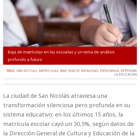
Baja de matrículas en las escuelas y un tema de análisis
profundo a futuro
TAGS:
SAN NICOLáS
,
MATRíCULAS
,
BAJA TASA DE NATALIDAD
,
ENSEñANZA
,
REPENSAR
LA EDUCACIóN
La ciudad de San Nicolás atraviesa una
transformación silenciosa pero profunda en su
sistema educativo: en los últimos 15 años, la
matrícula escolar cayó un 30,5%, según datos de
la Dirección General de Cultura y Educación de la