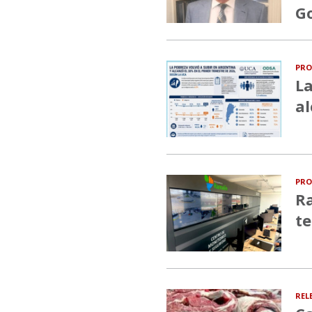
G
PRO
La
al
PRO
Ra
te
REL