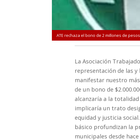
ATE rechaza el bono de 2 millones de pesos p
La Asociación Trabajador
representación de las y 
manifestar nuestro más 
de un bono de $2.000.00
alcanzaría a la totalidad
implicaría un trato desi
equidad y justicia socia
básico profundizan la p
municipales desde hace