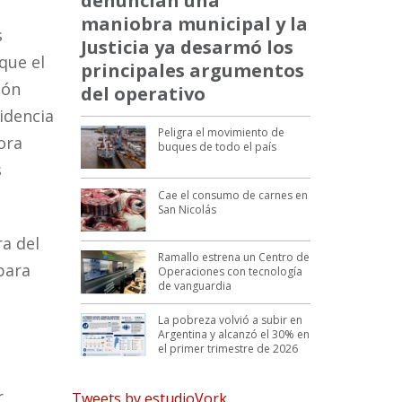
denuncian una
maniobra municipal y la
s
Justicia ya desarmó los
que el
principales argumentos
ión
del operativo
idencia
Peligra el movimiento de
ora
buques de todo el país
s
Cae el consumo de carnes en
San Nicolás
a del
Ramallo estrena un Centro de
 para
Operaciones con tecnología
de vanguardia
La pobreza volvió a subir en
Argentina y alcanzó el 30% en
el primer trimestre de 2026
r
Tweets by estudioVork