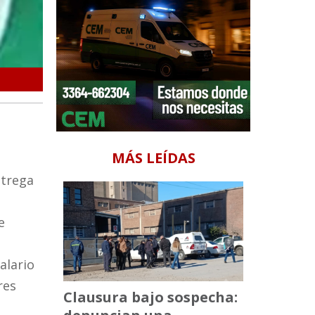
ATE rechaza el bono de 2 millones de pesos porque afecta el b
MÁS LEÍDAS
ntrega
e
alario
res
Clausura bajo sospecha: