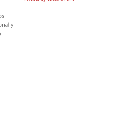
os
onal y
n
z