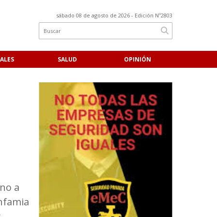
sábado 08 de agosto de 2026
- Edición Nº2803
ALES
SALUD
OPINIÓN
ono a
infamia
y