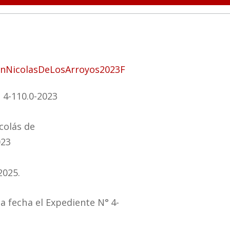
anNicolasDeLosArroyos2023F
 4-110.0-2023
colás de
023
2025.
la
fecha
el Expediente
N°
4-