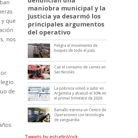
denuncian una
aban
maniobra municipal y la
meras
Justicia ya desarmó los
 y que
principales argumentos
ación
del operativo
es, nos
Peligra el movimiento de
buques de todo el país
Cae el consumo de carnes en
tor
San Nicolás
ilegio
La pobreza volvió a subir en
tuo de
Argentina y alcanzó el 30% en
el primer trimestre de 2026
Ramallo estrena un Centro de
Operaciones con tecnología
de vanguardia
 años
Tweets by estudioVork