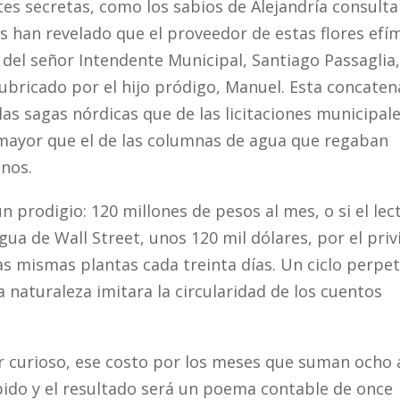
s secretas, como los sabios de Alejandría consult
os han revelado que el proveedor de estas flores efí
 del señor Intendente Municipal, Santiago Passaglia,
rubricado por el hijo pródigo, Manuel. Esta concaten
las sagas nórdicas que de las licitaciones municipal
ayor que el de las columnas de agua que regaban
anos.
n prodigio: 120 millones de pesos al mes, o si el lec
ngua de Wall Street, unos 120 mil dólares, por el priv
las mismas plantas cada treinta días. Un ciclo perpe
a naturaleza imitara la circularidad de los cuentos
or curioso, ese costo por los meses que suman ocho
ido y el resultado será un poema contable de once