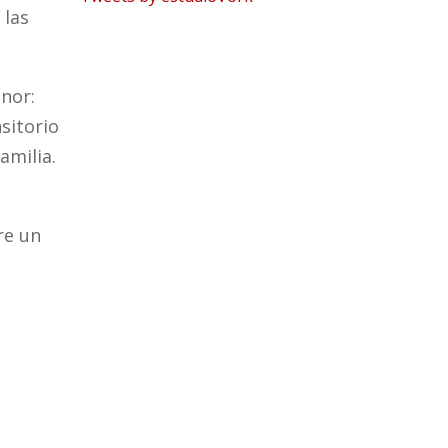
 las
enor:
nsitorio
amilia.
re un