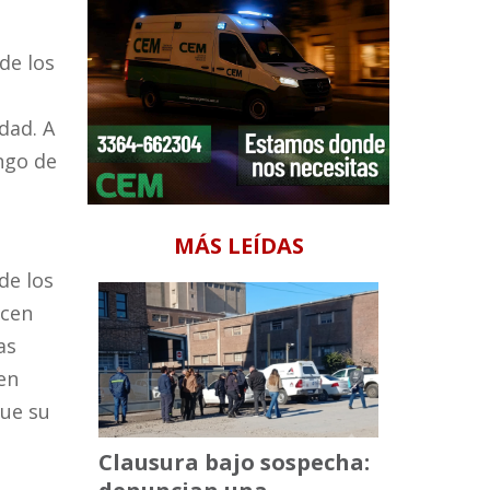
de los
dad. A
ango de
MÁS LEÍDAS
de los
ecen
as
en
que su
Clausura bajo sospecha: