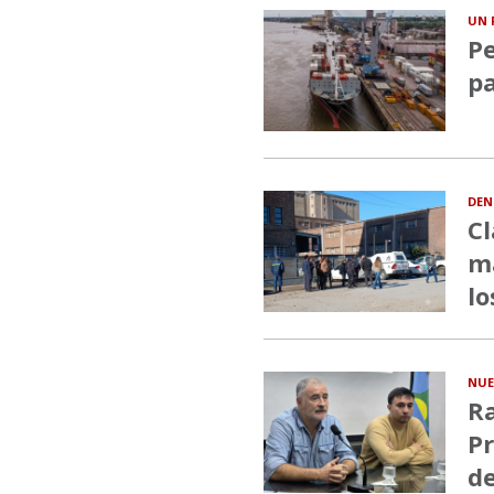
UN 
Pe
pa
DEN
Cl
ma
lo
NUE
Ra
Pr
de