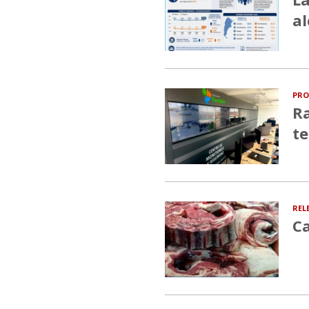
al
PRO
Ra
te
REL
Ca