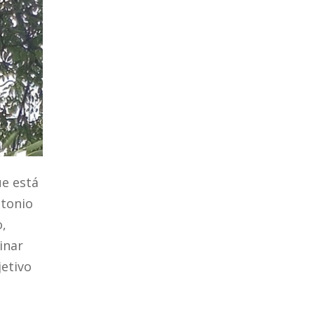
ue está
ntonio
o,
inar
jetivo