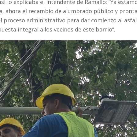
así lo explicaba el intendente de Ramallo: “Ya estam
ta, ahora el recambio de alumbrado público y pron
 proceso administrativo para dar comienzo al asfal
esta integral a los vecinos de este barrio”.