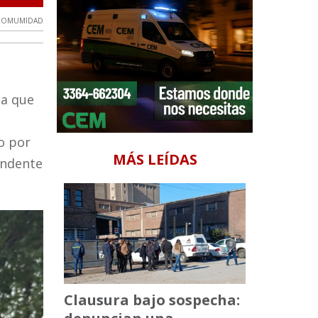
COMUMIDAD
ta que
o por
MÁS LEÍDAS
tendente
Clausura bajo sospecha: