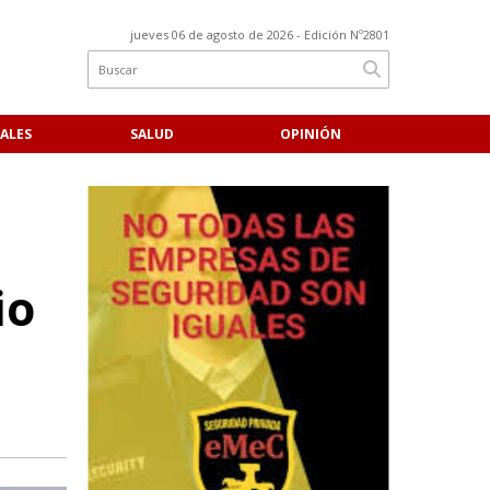
jueves 06 de agosto de 2026
- Edición Nº2801
ALES
SALUD
OPINIÓN
io