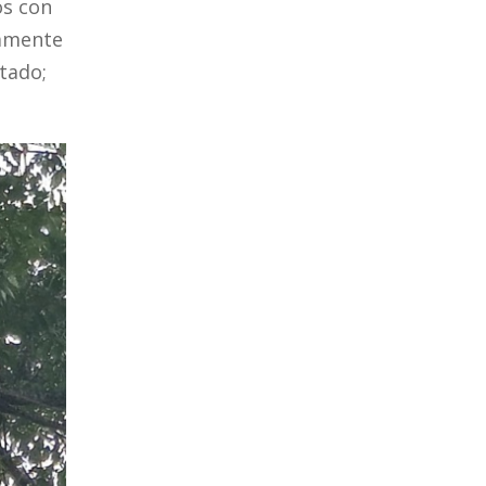
os con
tamente
tado;