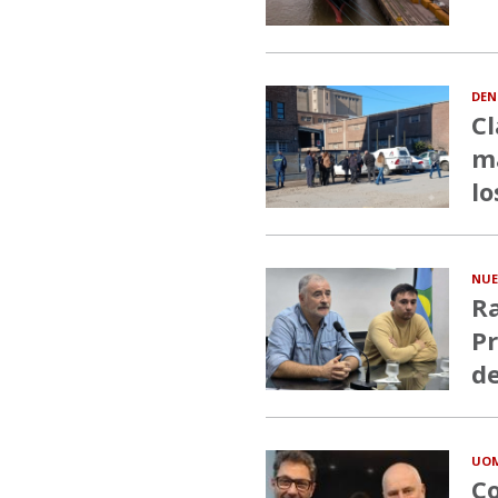
DEN
Cl
ma
lo
NUE
Ra
Pr
de
UO
Co