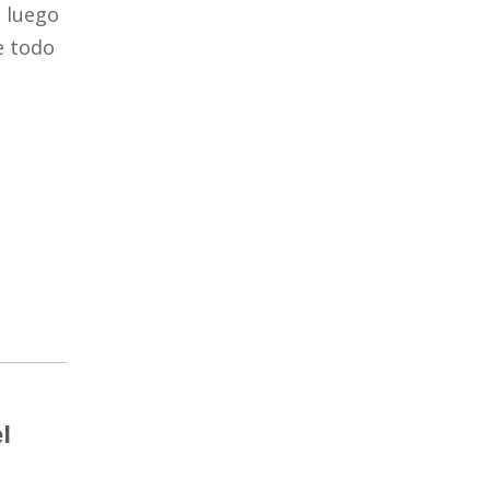
e luego
e todo
l