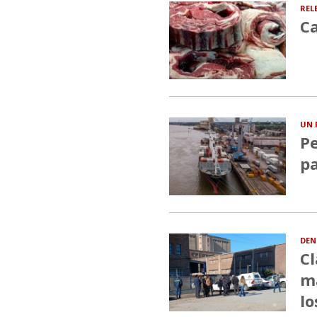
REL
Ca
UN 
Pe
pa
DEN
Cl
ma
lo