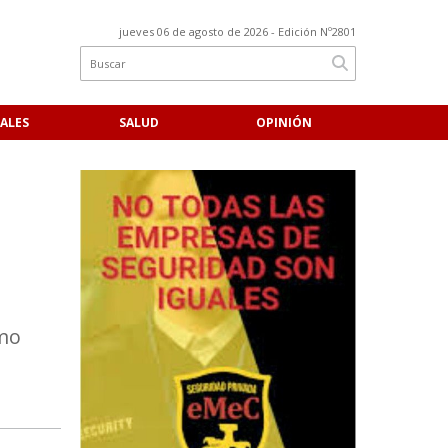
jueves 06 de agosto de 2026
- Edición Nº2801
ALES
SALUD
OPINIÓN
umo