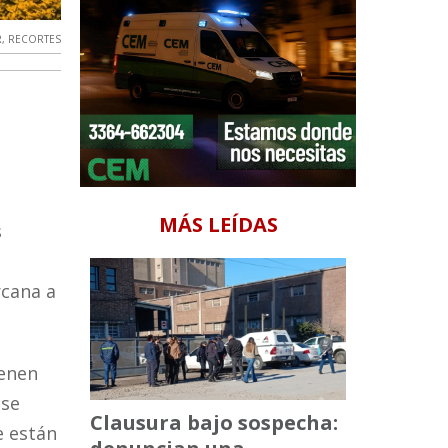
R
,
RECORTES
MÁS LEÍDAS
s
rcana a
ienen
 se
Clausura bajo sospecha:
e están