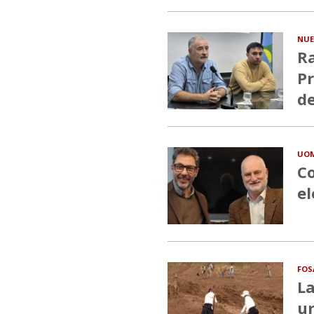
NUE
Ra
Pr
de
UO
Co
el
FOS
La
ur