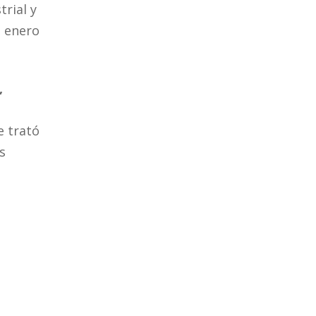
trial y
e enero
,
e trató
s