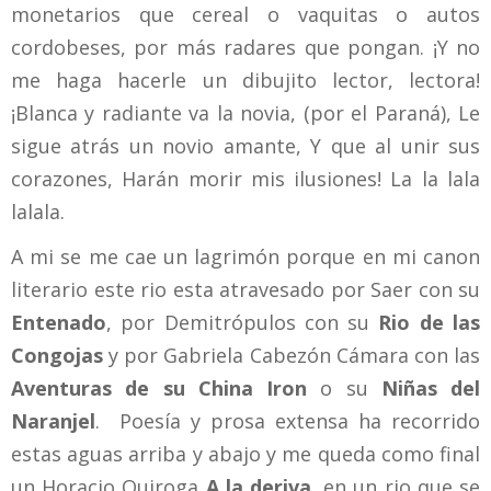
monetarios que cereal o vaquitas o autos
cordobeses, por más radares que pongan. ¡Y no
me haga hacerle un dibujito lector, lectora!
¡Blanca y radiante va la novia, (por el Paraná), Le
sigue atrás un novio amante, Y que al unir sus
corazones, Harán morir mis ilusiones! La la lala
lalala.
A mi se me cae un lagrimón porque en mi canon
literario este rio esta atravesado por Saer con su
Entenado
, por Demitrópulos con su
Rio de las
Congojas
y por Gabriela Cabezón Cámara con las
Aventuras de su China Iron
o su
Niñas del
Naranjel
. Poesía y prosa extensa ha recorrido
estas aguas arriba y abajo y me queda como final
un Horacio Quiroga
A la deriva
, en un rio que se