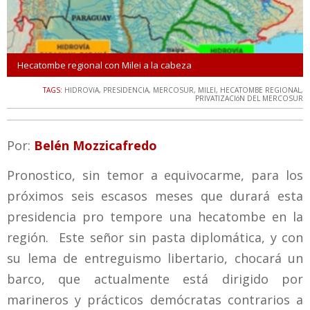
Hecatombe regional con Milei a la cabeza
TAGS:
HIDROVíA
,
PRESIDENCIA
,
MERCOSUR
,
MILEI
,
HECATOMBE REGIONAL
,
PRIVATIZACIóN DEL MERCOSUR
Por:
Belén Mozzicafredo
Pronostico, sin temor a equivocarme, para los
próximos seis escasos meses que durará esta
presidencia pro tempore una hecatombe en la
región. Este señor sin pasta diplomática, y con
su lema de entreguismo libertario, chocará un
barco, que actualmente está dirigido por
marineros y prácticos demócratas contrarios a