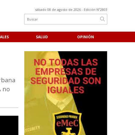
sábado 08 de agosto de 2026
- Edición Nº2803
ALES
SALUD
OPINIÓN
urbana
A no