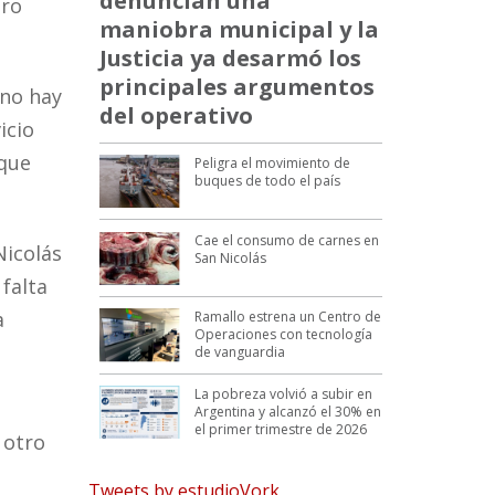
denuncian una
aro
maniobra municipal y la
Justicia ya desarmó los
principales argumentos
 no hay
del operativo
icio
 que
Peligra el movimiento de
buques de todo el país
Cae el consumo de carnes en
Nicolás
San Nicolás
falta
a
Ramallo estrena un Centro de
Operaciones con tecnología
de vanguardia
La pobreza volvió a subir en
Argentina y alcanzó el 30% en
el primer trimestre de 2026
 otro
Tweets by estudioVork