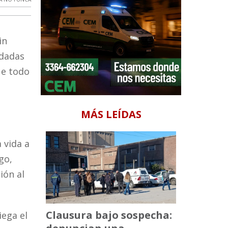
in
ndadas
ue todo
MÁS LEÍDAS
 vida a
go,
ión al
Clausura bajo sospecha:
iega el