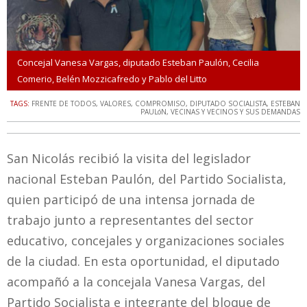
Concejal Vanesa Vargas, diputado Esteban Paulón, Cecilia
Comerio, Belén Mozzicafredo y Pablo del Litto
TAGS:
FRENTE DE TODOS
,
VALORES
,
COMPROMISO
,
DIPUTADO SOCIALISTA
,
ESTEBAN
PAULóN
,
VECINAS Y VECINOS Y SUS DEMANDAS
San Nicolás recibió la visita del legislador
nacional Esteban Paulón, del Partido Socialista,
quien participó de una intensa jornada de
trabajo junto a representantes del sector
educativo, concejales y organizaciones sociales
de la ciudad. En esta oportunidad, el diputado
acompañó a la concejala Vanesa Vargas, del
Partido Socialista e integrante del bloque de