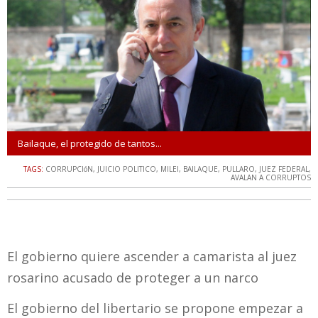
Bailaque, el protegido de tantos...
TAGS:
CORRUPCIóN
,
JUICIO POLITICO
,
MILEI
,
BAILAQUE
,
PULLARO
,
JUEZ FEDERAL
,
AVALAN A CORRUPTOS
El gobierno quiere ascender a camarista al juez
rosarino acusado de proteger a un narco
El gobierno del libertario se propone empezar a