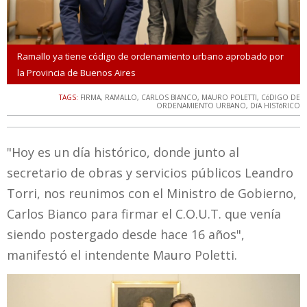
Ramallo ya tiene código de ordenamiento urbano aprobado por
la Provincia de Buenos Aires
TAGS:
FIRMA
,
RAMALLO
,
CARLOS BIANCO
,
MAURO POLETTI
,
CóDIGO DE
ORDENAMIENTO URBANO
,
DíA HISTóRICO
"Hoy es un día histórico, donde junto al
secretario de obras y servicios públicos Leandro
Torri, nos reunimos con el Ministro de Gobierno,
Carlos Bianco para firmar el C.O.U.T. que venía
siendo postergado desde hace 16 años",
manifestó el intendente Mauro Poletti.