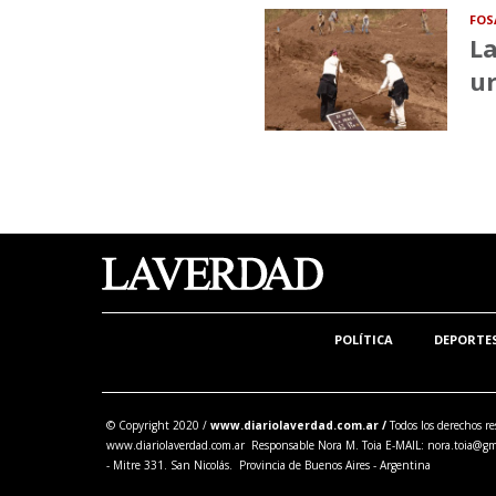
FOS
La
ur
POLÍTICA
DEPORTE
© Copyright 2020 /
www.diariolaverdad.com.ar /
Todos los derechos re
www.diariolaverdad.com.ar Responsable Nora M. Toia E-MAIL:
nora.toia@gm
- Mitre 331. San Nicolás. Provincia de Buenos Aires - Argentina