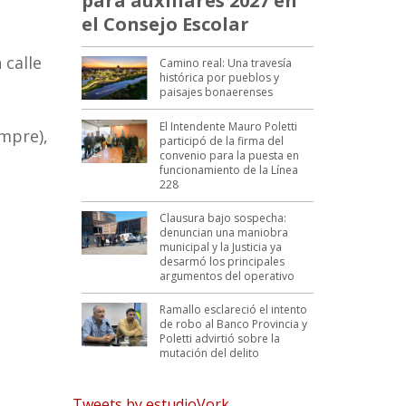
para auxiliares 2027 en
el Consejo Escolar
 calle
Camino real: Una travesía
histórica por pueblos y
paisajes bonaerenses
El Intendente Mauro Poletti
empre),
participó de la firma del
convenio para la puesta en
funcionamiento de la Línea
228
Clausura bajo sospecha:
denuncian una maniobra
municipal y la Justicia ya
desarmó los principales
argumentos del operativo
Ramallo esclareció el intento
de robo al Banco Provincia y
Poletti advirtió sobre la
mutación del delito
Tweets by estudioVork