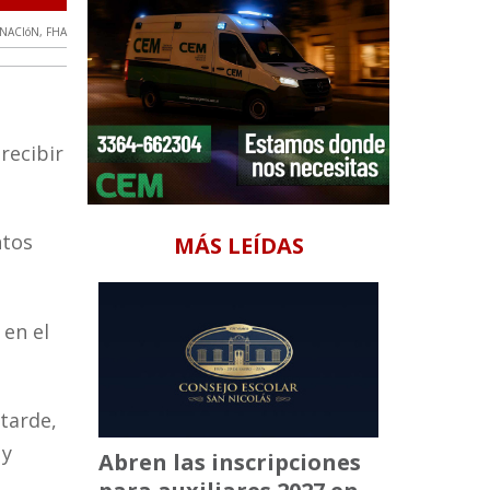
NACIóN
,
FHA
recibir
ntos
MÁS LEÍDAS
 en el
 tarde,
 y
Abren las inscripciones