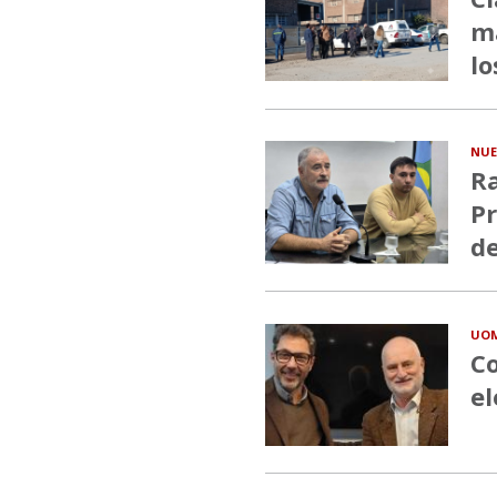
ma
lo
NUE
Ra
Pr
de
UO
Co
el