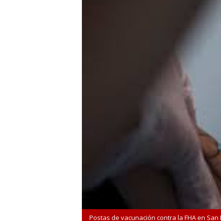
Postas de vacunación contra la FHA en San 