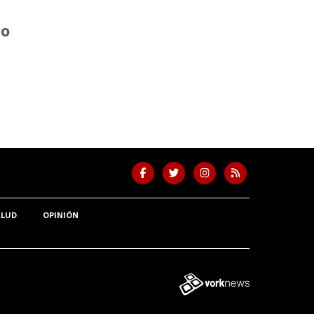
do
ALUD
OPINIÓN