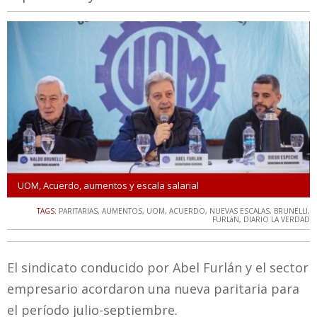
UOM, Acuerdo, aumentos y escala salarial
TAGS:
PARITARIAS
,
AUMENTOS
,
UOM
,
ACUERDO
,
NUEVAS ESCALAS
,
BRUNELLI
,
FURLáN
,
DIARIO LA VERDAD
El sindicato conducido por Abel Furlán y el sector
empresario acordaron una nueva paritaria para
el período julio-septiembre.