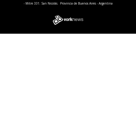
- Mitre 331. San Nicolás. Provincia de Buenos Aires - Argentina
Tweet
Share this selection