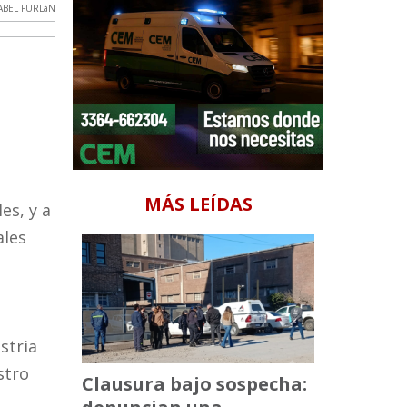
ABEL FURLáN
MÁS LEÍDAS
es, y a
ales
a
stria
stro
Clausura bajo sospecha: