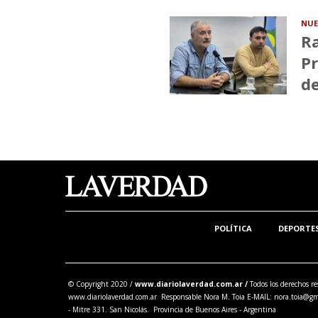
NUE
Ra
Pr
de
POLÍTICA
DEPORTE
© Copyright 2020 /
www.diariolaverdad.com.ar /
Todos los derechos re
www.diariolaverdad.com.ar Responsable Nora M. Toia E-MAIL:
nora.toia@gm
- Mitre 331. San Nicolás. Provincia de Buenos Aires - Argentina