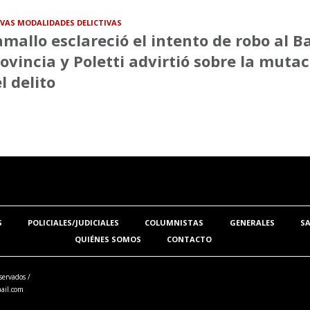
VAS MODALIDADES DELICTIVAS
mallo esclareció el intento de robo al B
ovincia y Poletti advirtió sobre la muta
l delito
S
POLICIALES/JUDICIALES
COLUMNISTAS
GENERALES
S
QUIÉNES SOMOS
CONTACTO
servados /
ail.com