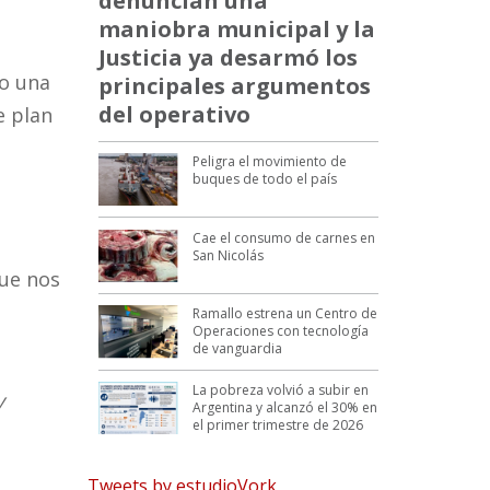
denuncian una
maniobra municipal y la
Justicia ya desarmó los
bo una
principales argumentos
del operativo
e plan
Peligra el movimiento de
buques de todo el país
Cae el consumo de carnes en
San Nicolás
que nos
Ramallo estrena un Centro de
Operaciones con tecnología
de vanguardia
La pobreza volvió a subir en
y
Argentina y alcanzó el 30% en
el primer trimestre de 2026
Tweets by estudioVork