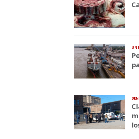
Ca
UN 
Pe
pa
DEN
Cl
ma
lo