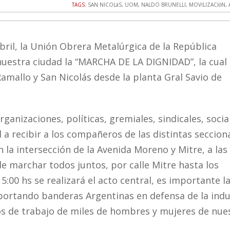
TAGS:
SAN NICOLáS
,
UOM
,
NALDO BRUNELLI
,
MOVILIZACIóN
,
bril, la Unión Obrera Metalúrgica de la República
 nuestra ciudad la “MARCHA DE LA DIGNIDAD”, la cual
 Ramallo y San Nicolás desde la planta Gral Savio de
ganizaciones, políticas, gremiales, sindicales, social
a recibir a los compañeros de las distintas seccion
n la intersección de la Avenida Moreno y Mitre, a las
de marchar todos juntos, por calle Mitre hasta los
5:00 hs se realizará el acto central, es importante l
portando banderas Argentinas en defensa de la indu
os de trabajo de miles de hombres y mujeres de nue