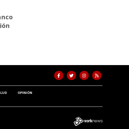
anco
ción
ALUD
OPINIÓN