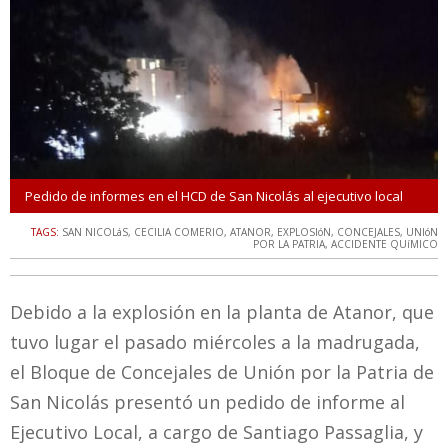
Pedido de informes en el HCD de San Nicolás al ejecutivo local
TAGS:
SAN NICOLáS
,
CECILIA COMERIO
,
ATANOR
,
EXPLOSIóN
,
CONCEJALES
,
UNIóN
POR LA PATRIA
,
ACCIDENTE QUíMICO
Debido a la explosión en la planta de Atanor, que
tuvo lugar el pasado miércoles a la madrugada,
el Bloque de Concejales de Unión por la Patria de
San Nicolás presentó un pedido de informe al
Ejecutivo Local, a cargo de Santiago Passaglia, y