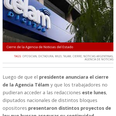
Cierre de la Agencia de Noticias del Estado
TAGS:
OPOSICIóN
,
DICTADURA
,
MILEI
,
TéLAM
,
CIERRE
,
NOTICIAS ARGENTINAS
,
AGENCIA DE NOTICIAS
Luego de que el
presidente anunciara el cierre
de la Agencia Télam
y que los trabajadores no
pudieran acceder a las redacciones
este lunes
,
diputados nacionales de distintos bloques
opositores
presentaron distintos proyectos de
ley que buscan asegurar su continuidad.