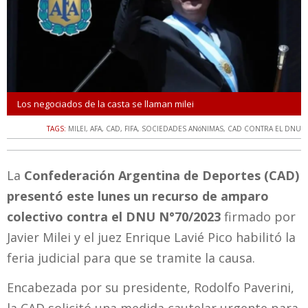
Los negociados de la casta se llaman milei
TAGS:
MILEI
,
AFA
,
CAD
,
FIFA
,
SOCIEDADES ANóNIMAS
,
CAD CONTRA EL DNU
La
Confederación Argentina de Deportes (CAD)
presentó este lunes un recurso de amparo
colectivo contra el DNU N°70/2023
firmado por
Javier Milei y el juez Enrique Lavié Pico habilitó la
feria judicial para que se tramite la causa.
Encabezada por su presidente, Rodolfo Paverini,