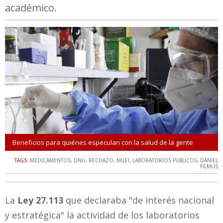
académico.
Beneficios para quiénes especulan con la salud de la gente
TAGS:
MEDICAMENTOS
,
DNU
,
RECHAZO
,
MILEI
,
LABORATORIOS PúBLICOS
,
DANIEL
FILMUS
La
Ley 27.113
que declaraba "de interés nacional
y estratégica" la actividad de los laboratorios