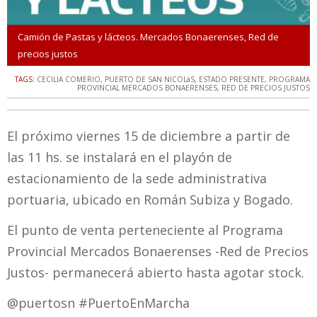
Camión de Pastas y lácteos. Mercados Bonaerenses, Red de
precios justos
TAGS:
CECILIA COMERIO
,
PUERTO DE SAN NICOLáS
,
ESTADO PRESENTE
,
PROGRAMA
PROVINCIAL MERCADOS BONAERENSES
,
RED DE PRECIOS JUSTOS
El próximo viernes 15 de diciembre a partir de
las 11 hs. se instalará en el playón de
estacionamiento de la sede administrativa
portuaria, ubicado en Román Subiza y Bogado.
El punto de venta perteneciente al Programa
Provincial Mercados Bonaerenses -Red de Precios
Justos- permanecerá abierto hasta agotar stock.
@puertosn #PuertoEnMarcha