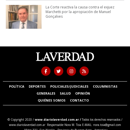
La Corte reactiva la causa contra el exjuez
Marchetti por la apropiación de Manuel
Gonçalves
POLÍTICA
DEPORTES
POLICIALES/JUDICIALES
COLUMNISTAS
GENERALES
SALUD
OPINIÓN
QUIÉNES SOMOS
CONTACTO
© Copyright 2020 /
www.diariolaverdad.com.ar /
Todos los derechos reservados /
www.diariolaverdad.com.ar Responsable Nora M. Toia E-MAIL:
nora.toia@gmail.com
- Mitre 331. San Nicolás. Provincia de Buenos Aires - Argentina