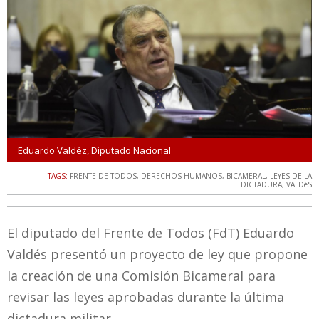
Eduardo Valdéz, Diputado Nacional
TAGS:
FRENTE DE TODOS
,
DERECHOS HUMANOS
,
BICAMERAL
,
LEYES DE LA
DICTADURA
,
VALDéS
El diputado del Frente de Todos (FdT) Eduardo
Valdés presentó un proyecto de ley que propone
la creación de una Comisión Bicameral para
revisar las leyes aprobadas durante la última
dictadura militar.