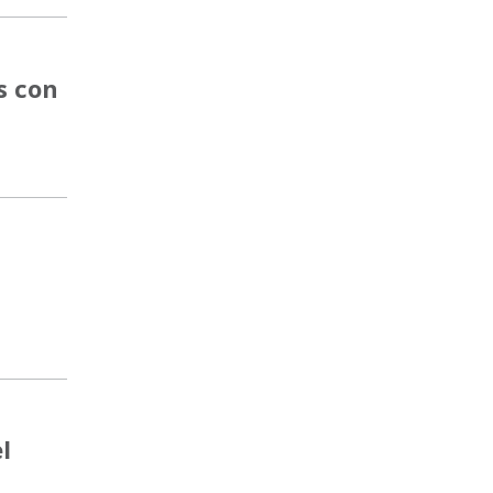
s con
l