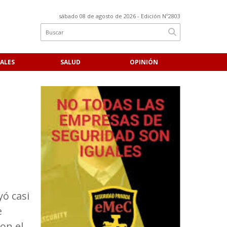
sábado 08 de agosto de 2026
- Edición Nº2803
ALES
SALUD
OPINIÓN
ó casi
e
on el