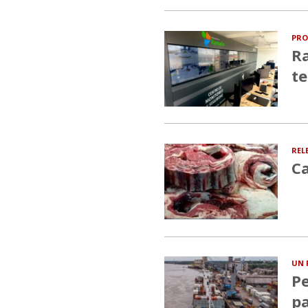
PRO
Ra
te
REL
Ca
UN 
Pe
pa