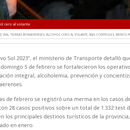
l cero al volante
D VIAL
,
TIERRAS BONAERENSES
,
ALCOHOL CERO AL VOLANTE
,
MáS CONTROLES
,
MENOS I
vo Sol 2023”, el ministerio de Transporte detalló qu
l domingo 5 de febrero se fortalecieron los operativ
icación integral, alcoholemia, prevención y concienti
naerenses.
as de febrero se registró una merma en los casos d
 con 28 casos positivos sobre un total de 1.332 test 
n los principales destinos turísticos de la provincia,
ado en enero.