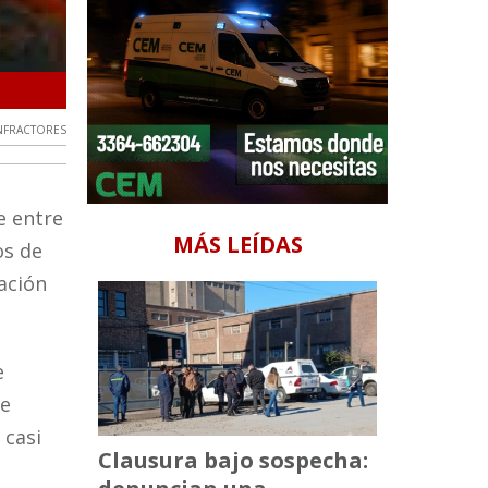
Descenso de casos en operativos por alcohol cero al volant
NFRACTORES
e entre
MÁS LEÍDAS
os de
zación
e
de
 casi
Clausura bajo sospecha: