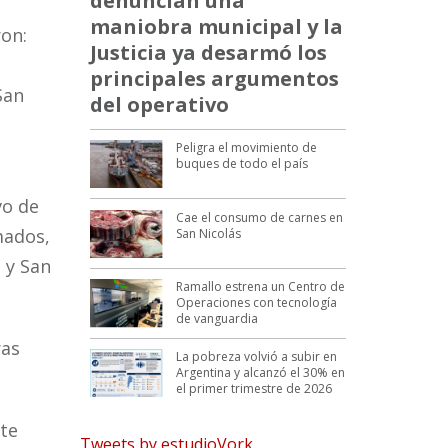
denuncian una
maniobra municipal y la
ron:
Justicia ya desarmó los
principales argumentos
San
del operativo
Peligra el movimiento de
buques de todo el país
vo de
Cae el consumo de carnes en
mados,
San Nicolás
 y San
Ramallo estrena un Centro de
Operaciones con tecnología
de vanguardia
ras
La pobreza volvió a subir en
Argentina y alcanzó el 30% en
el primer trimestre de 2026
nte
Tweets by estudioVork