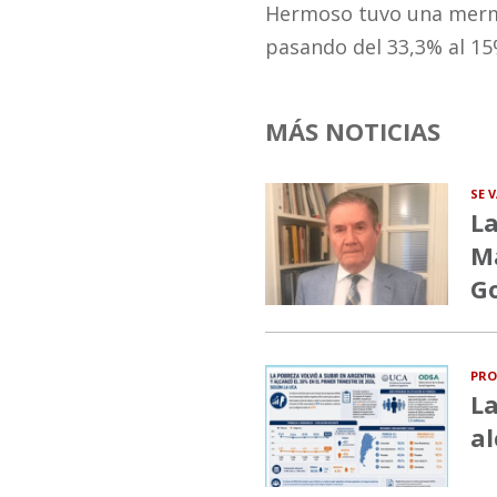
Hermoso tuvo una merma
pasando del 33,3% al 15
MÁS NOTICIAS
SE 
La
Ma
G
PRO
La
al