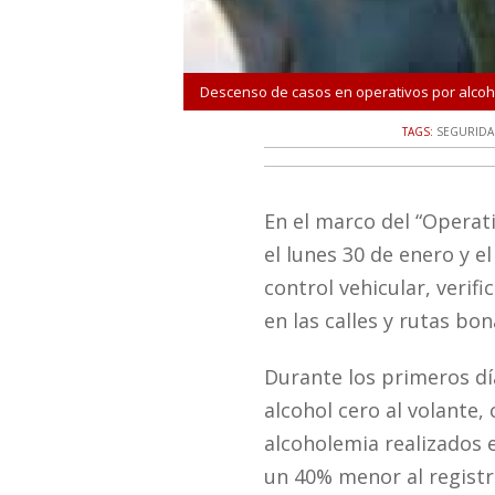
Descenso de casos en operativos por alcoho
TAGS:
SEGURIDA
En el marco del “Operati
el lunes 30 de enero y e
control vehicular, verif
en las calles y rutas bo
Durante los primeros dí
alcohol cero al volante,
alcoholemia realizados e
un 40% menor al registr