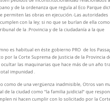
isten pedidos de inconstitucionalidad relacionados a
bano y de la ordenanza que regula al Eco Parque dic
e permiten las obras en ejecución.-Las autoridades
cumplen con la ley; si no que se burlan de ella como
ibunal de la .Provincia y de la ciudadanía a la que
mno es habitual en éste gobierno PRO de los Passag
o por la Corte Suprema de Justicia de la Provincia d
r ocultar las maquinarias que hace más de un año tr
 total impunidad .
cho como de una vergüenza inadmisible, Otros van má
ial de la ciudad como "la familia juidicial" que respo
plen ni hacen cumplir con lo solicitado por la Cort