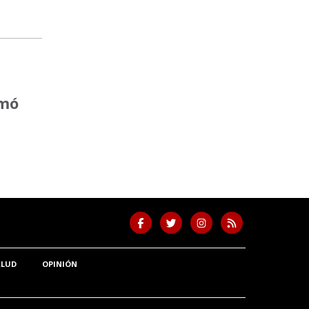
rmó
ALUD
OPINIÓN