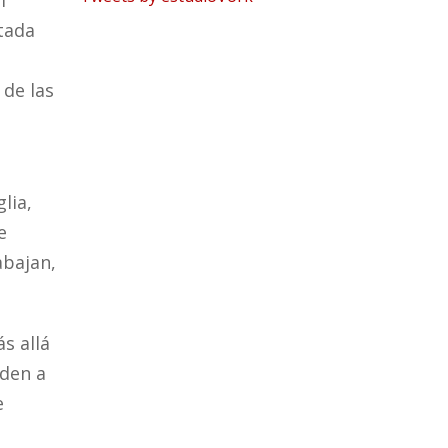
l
tada
 de las
lia,
e
abajan,
s allá
nden a
e