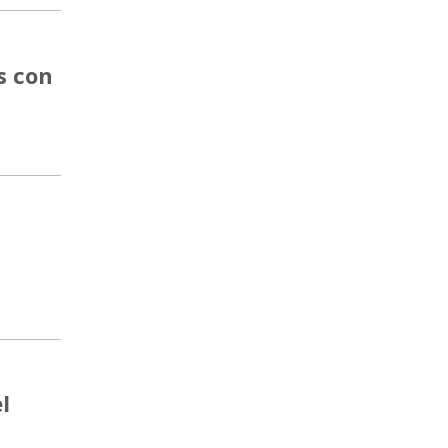
s con
l