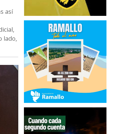
s así
icial,
o lado,