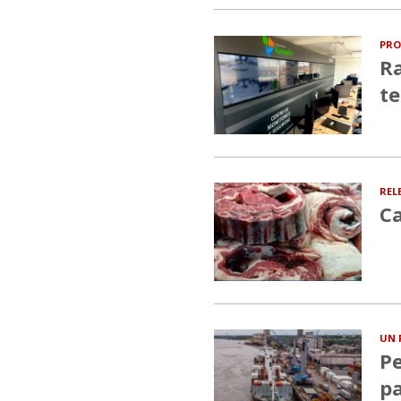
PRO
Ra
te
REL
Ca
UN 
Pe
pa