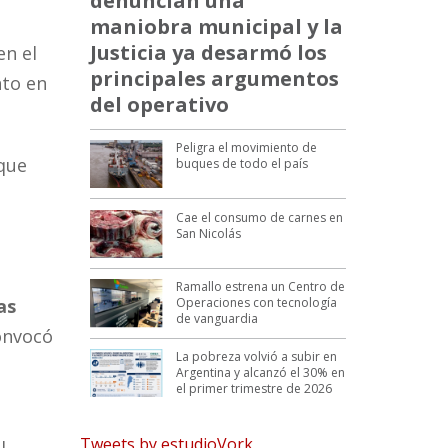
denuncian una
maniobra municipal y la
Justicia ya desarmó los
en el
principales argumentos
nto en
del operativo
Peligra el movimiento de
 que
buques de todo el país
Cae el consumo de carnes en
San Nicolás
Ramallo estrena un Centro de
Operaciones con tecnología
as
de vanguardia
onvocó
La pobreza volvió a subir en
Argentina y alcanzó el 30% en
el primer trimestre de 2026
Tweets by estudioVork