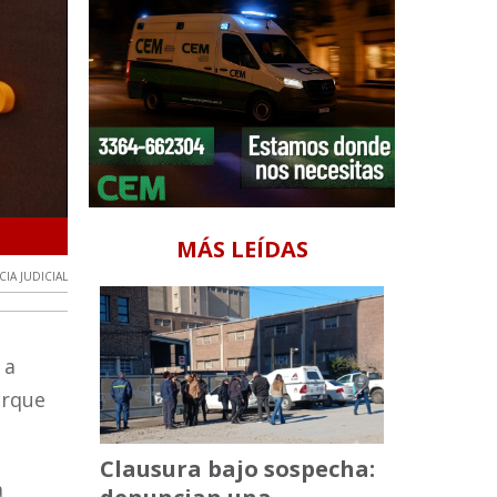
Parque Rafael de Aguiar
MÁS LEÍDAS
IA JUDICIAL
 a
arque
.
Clausura bajo sospecha:
a