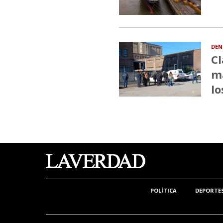
DEN
Cl
ma
lo
POLÍTICA
DEPORTE