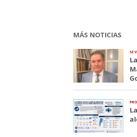
MÁS NOTICIAS
SE 
La
Ma
G
PRO
La
al