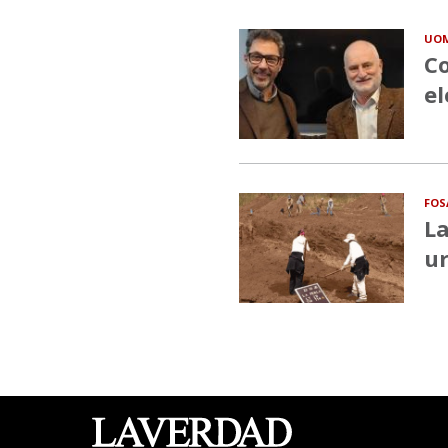
UO
Co
el
FOS
La
ur