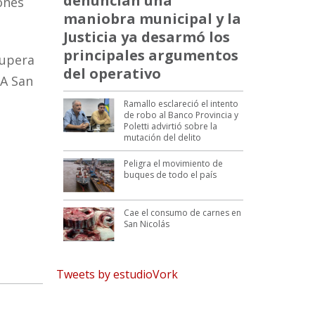
denuncian una
ones
maniobra municipal y la
Justicia ya desarmó los
principales argumentos
supera
del operativo
GA San
Ramallo esclareció el intento
de robo al Banco Provincia y
Poletti advirtió sobre la
mutación del delito
Peligra el movimiento de
buques de todo el país
Cae el consumo de carnes en
San Nicolás
Tweets by estudioVork