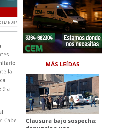
Mes de la mujer
DE LA MUJER
a
ntes
nitario
MÁS LEÍDAS
te la
ica
e 9 a
al
Clausura bajo sospecha:
r. Cabe