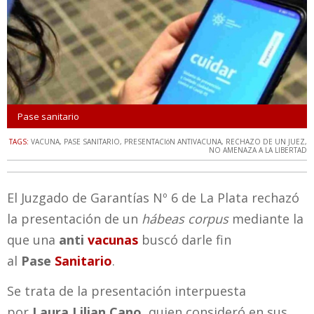
Pase sanitario
TAGS:
VACUNA
,
PASE SANITARIO
,
PRESENTACIóN ANTIVACUNA
,
RECHAZO DE UN JUEZ
,
NO AMENAZA A LA LIBERTAD
El Juzgado de Garantías Nº 6 de La Plata rechazó
la presentación de un
hábeas corpus
mediante la
que una
anti
vacunas
buscó darle fin
al
Pase
Sanitario
.
Se trata de la presentación interpuesta
por
Laura Lilian Cano
, quien consideró en sus