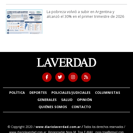
La pobreza volvió a subir en Argentina y
alcanzó el 30% en el primer trimestre de 2026
POLÍTICA
DEPORTES
POLICIALES/JUDICIALES
COLUMNISTAS
GENERALES
SALUD
OPINIÓN
QUIÉNES SOMOS
CONTACTO
© Copyright 2020 /
www.diariolaverdad.com.ar /
Todos los derechos reservados /
www.diariolaverdad.com.ar Responsable Nora M. Toia E-MAIL:
nora.toia@gmail.com