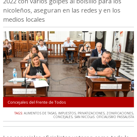
2022 con varios golpes al bolsillo para los
nicoleños, aseguran en las redes y en los
medios locales
Concejales del Frente de Todos
TAGS:
AUMENTOS DE TASAS
,
IMPUESTOS
,
PRIVATIZACIONES
,
ZONIFICACIONES
,
CONCEJALES
,
SAN NICOLáS. OFICIALISMO PASSALISTA