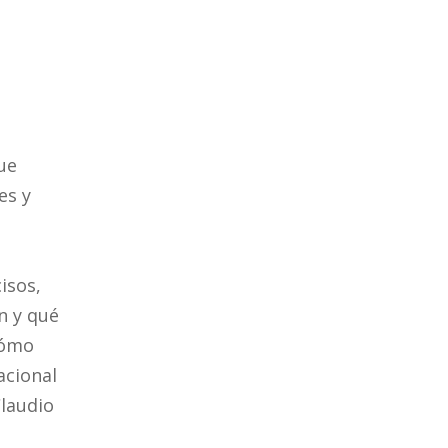
ue
es y
isos,
n y qué
cómo
acional
Claudio