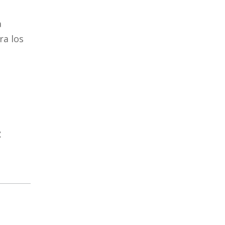
a
ra los
z