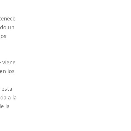
tenece
ndo un
los
e viene
en los
 esta
da a la
e la