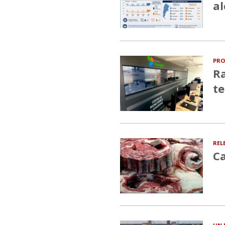
al
PRO
Ra
te
REL
Ca