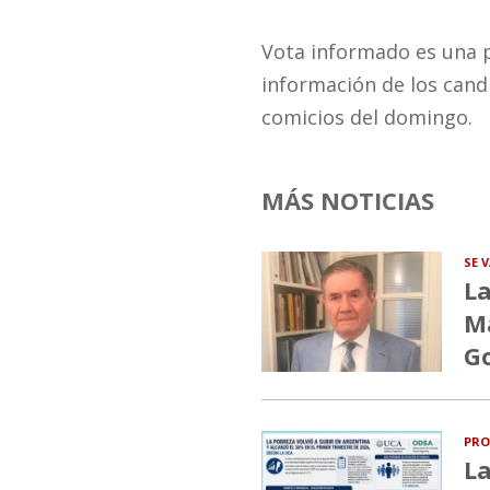
Vota informado es una p
información de los candi
comicios del domingo.
MÁS NOTICIAS
SE 
La
Ma
G
PRO
La