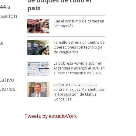
de buques de todo el
444
a
país
rsación
Cae el consumo de carnes en
San Nicolás
ra
Ramallo estrena un Centro de
Operaciones con tecnología
de vanguardia
La pobreza volvió a subir en
Argentina y alcanzó el 30% en
el primer trimestre de 2026
cativo
La Corte reactiva la causa
ciones
contra el exjuez Marchetti por
la apropiación de Manuel
Gonçalves
Tweets by estudioVork