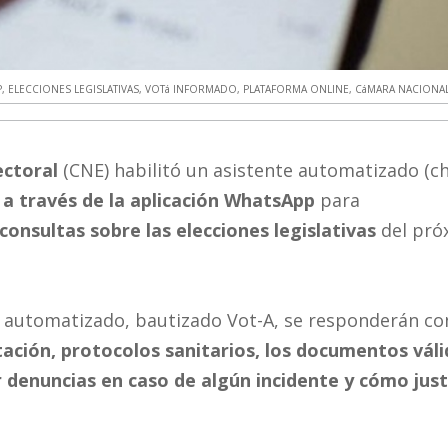
P
,
ELECCIONES LEGISLATIVAS
,
VOTá INFORMADO
,
PLATAFORMA ONLINE
,
CáMARA NACIONAL
ectoral
(CNE) habilitó un asistente automatizado (c
r
a través de la aplicación WhatsApp
para
consultas sobre las elecciones legislativas
del pró
e automatizado, bautizado Vot-A, se responderán co
tación, protocolos sanitarios, los documentos vál
 denuncias en caso de algún incidente y cómo justi