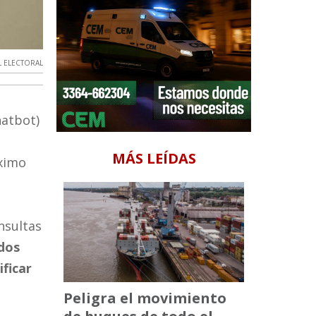
 ELECTORAL
hatbot)
MÁS LEÍDAS
ximo
nsultas
idos
ficar
Peligra el movimiento