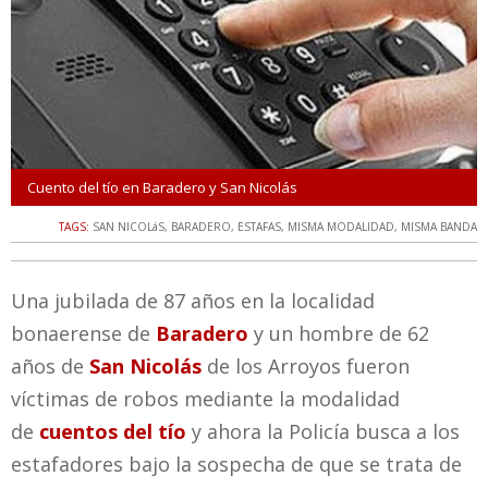
Cuento del tío en Baradero y San Nicolás
TAGS:
SAN NICOLáS
,
BARADERO
,
ESTAFAS
,
MISMA MODALIDAD
,
MISMA BANDA
Una jubilada de 87 años en la localidad
bonaerense de
Baradero
y un hombre de 62
años de
San Nicolás
de los Arroyos fueron
víctimas de robos mediante la modalidad
de
cuentos del tío
y ahora la Policía busca a los
estafadores bajo la sospecha de que se trata de