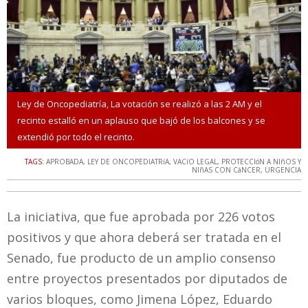
Ley de Oncopediatría, La votación se realizó a las 2 AM y el
recinto estalló en un aplauso que bajó de los balcones y se
extendió por todo el recinto.
TAGS:
APROBADA
,
LEY DE ONCOPEDIATRíA
,
VACíO LEGAL
,
PROTECCIóN A NIñOS Y
NIñAS CON CáNCER
,
URGENCIA
La iniciativa, que fue aprobada por 226 votos
positivos y que ahora deberá ser tratada en el
Senado, fue producto de un amplio consenso
entre proyectos presentados por diputados de
varios bloques, como Jimena López, Eduardo