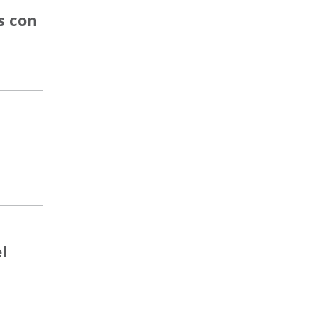
s con
l