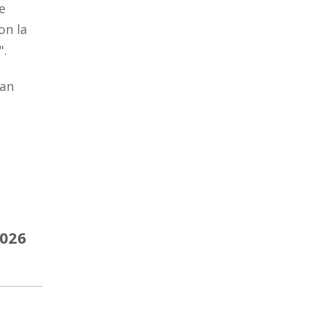
de
on la
".
ean
2026