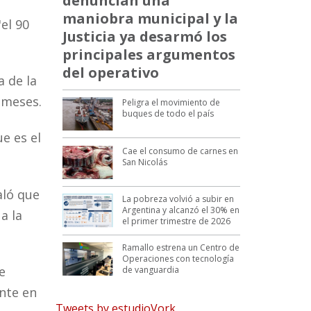
denuncian una
maniobra municipal y la
el 90
Justicia ya desarmó los
principales argumentos
del operativo
a de la
 meses.
Peligra el movimiento de
buques de todo el país
e es el
Cae el consumo de carnes en
San Nicolás
aló que
La pobreza volvió a subir en
Argentina y alcanzó el 30% en
a la
el primer trimestre de 2026
Ramallo estrena un Centro de
Operaciones con tecnología
e
de vanguardia
nte en
Tweets by estudioVork