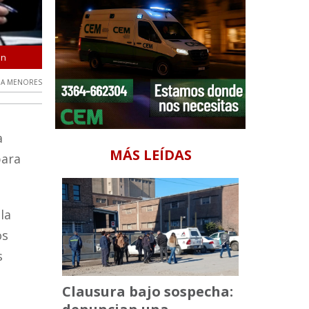
ón
La Ministra señaló que no podemos decir que ésto terminó h
 A MENORES
a
MÁS LEÍDAS
para
la
os
s
Clausura bajo sospecha: