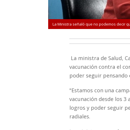
da a la vacunación
La Ministra señaló que no podemos decir qu
La ministra de Salud, Ca
vacunación contra el co
poder seguir pensando 
"Estamos con una campa
vacunación desde los 3 
logros y poder seguir p
radiales.