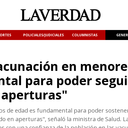
ORTES
POLICIALES/JUDICIALES
COLUMNISTAS
GENER
 vacunación en menore
tal para poder segui
 aperturas"
ños de edad es fundamental para poder sostener
o en aperturas", señaló la ministra de Salud. L
s con una confianza de la población en las vac