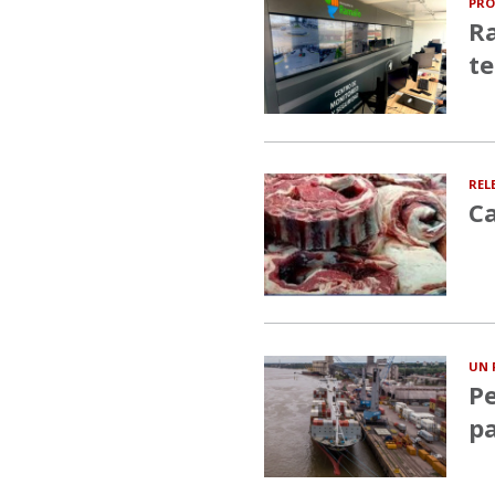
PRO
Ra
te
REL
Ca
UN 
Pe
pa