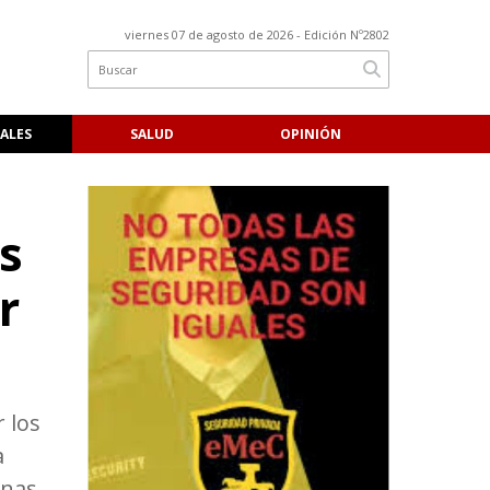
viernes 07 de agosto de 2026
- Edición Nº2802
ALES
SALUD
OPINIÓN
s
r
 los
a
unas