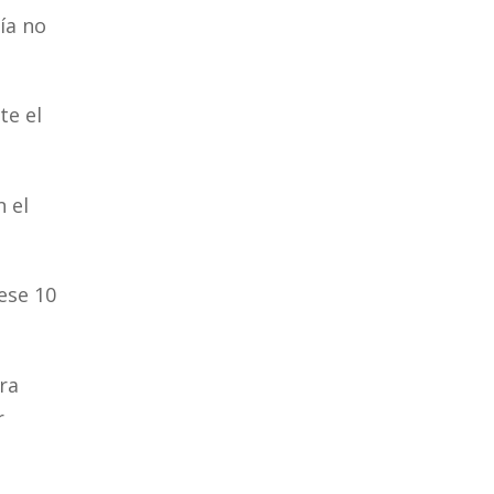
ía no
te el
n el
ese 10
era
r