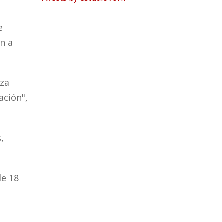
e
an a
iza
ación",
,
de 18