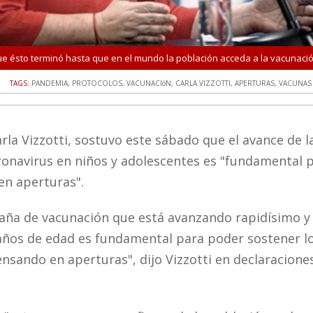
e ésto terminó hasta que en el mundo la población acceda a la vacunaci
TAGS:
PANDEMIA
,
PROTOCOLOS
,
VACUNACIóN
,
CARLA VIZZOTTI
,
APERTURAS
,
VACUNAS
rla Vizzotti, sostuvo este sábado que el avance de l
ronavirus en niños y adolescentes es "fundamental 
en aperturas".
ña de vacunación que está avanzando rapidísimo y 
años de edad es fundamental para poder sostener l
ensando en aperturas", dijo Vizzotti en declaracione