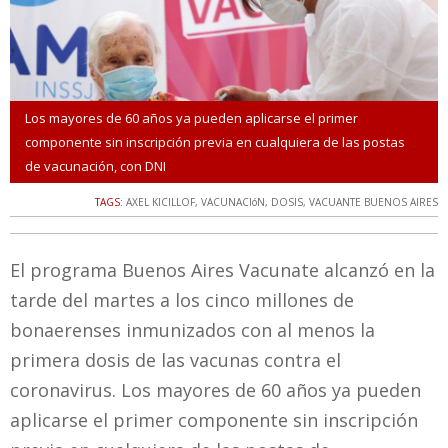
Los mayores de 60 años ya pueden aplicarse el primer
componente sin inscripción previa en cualquiera de las postas
de vacunación, con DNI
TAGS:
AXEL KICILLOF
,
VACUNACIóN
,
DOSIS
,
VACUANTE BUENOS AIRES
El programa Buenos Aires Vacunate alcanzó en la
tarde del martes a los cinco millones de
bonaerenses inmunizados con al menos la
primera dosis de las vacunas contra el
coronavirus. Los mayores de 60 años ya pueden
aplicarse el primer componente sin inscripción