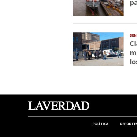
pa
DEN
Cl
ma
lo
POLÍTICA
DEPORTE