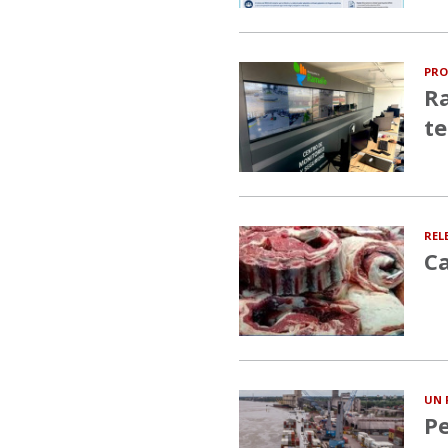
PRO
Ra
te
REL
Ca
UN 
Pe