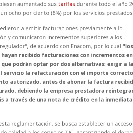
ubiesen aumentado sus
tarifas
durante todo el año 2
n ocho por ciento (8%) por los servicios prestados
dieron a emitir facturaciones previamente a lo
ión y comunicaron incrementos superiores a los
 regulador", de acuerdo con Enacom, por lo cual
"lo
e hayan recibido facturaciones con incrementos en
 que podrán optar por dos alternativas: exigir a l
 servicio la refacturación con el importe correct
o autorizado, antes de abonar la factura recibid
urado, debiendo la empresa prestadora reintegrar
s a través de una nota de crédito en la inmediata
 esta reglamentación, se busca establecer un acceso
 de calidad a los servicios TIC, garantizando el dere