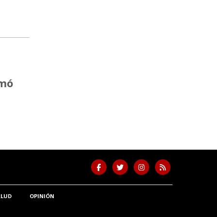
rmó
ALUD
OPINIÓN