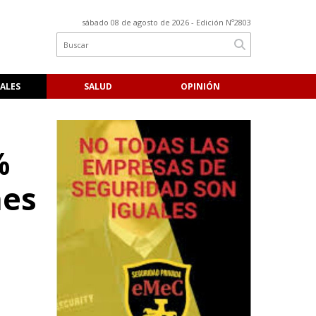
sábado 08 de agosto de 2026
- Edición Nº2803
ALES
SALUD
OPINIÓN
%
nes