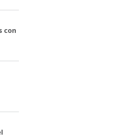
s con
l