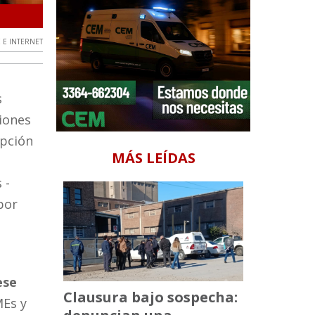
Se oficializó el 5% de aumento
 E INTERNET
s
ciones
ipción
MÁS LEÍDAS
 -
por
ese
Clausura bajo sospecha:
MEs y