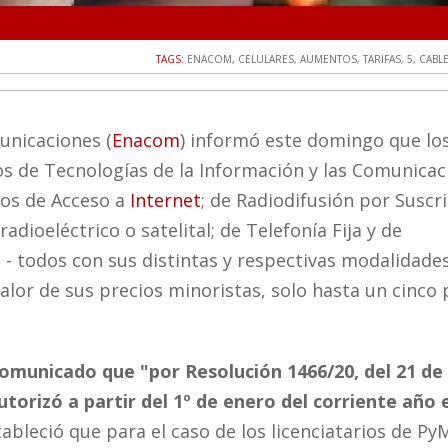
TAGS:
ENACOM
,
CELULARES
,
AUMENTOS
,
TARIFAS
,
5
,
CABLE
unicaciones (
Enacom
) informó este domingo que lo
ios de Tecnologías de la Información y las Comunica
cios de Acceso a
Internet
; de Radiodifusión por Suscr
radioeléctrico o satelital; de Telefonía Fija y de
- todos con sus distintas y respectivas modalidades
alor de sus precios minoristas, solo hasta un cinco 
omunicado que "por Resolución 1466/20, del 21 de
utorizó a partir del 1º de enero del corriente año 
ableció que para el caso de los licenciatarios de Py