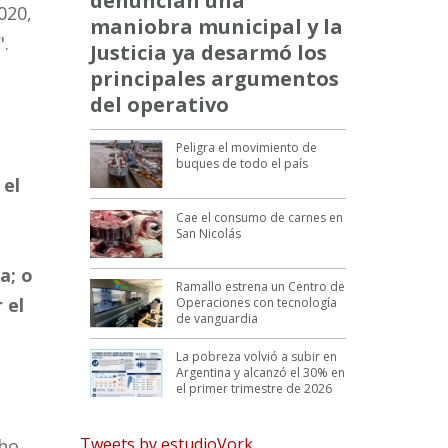
denuncian una
020,
maniobra municipal y la
".
Justicia ya desarmó los
principales argumentos
del operativo
Peligra el movimiento de
s
buques de todo el país
 el
a
Cae el consumo de carnes en
San Nicolás
o
a; o
Ramallo estrena un Centro de
 el
Operaciones con tecnología
de vanguardia
La pobreza volvió a subir en
Argentina y alcanzó el 30% en
el primer trimestre de 2026
Tweets by estudioVork
cho