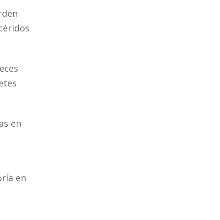
erden
icéridos
veces
etes
as en
oría en