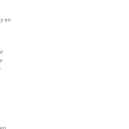
 y en
de
e
n
 en