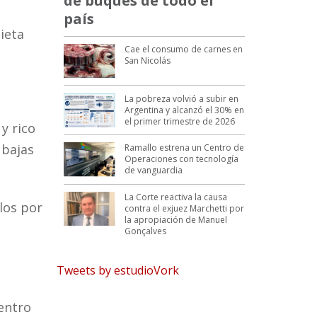
de buques de todo el
país
ieta
Cae el consumo de carnes en
San Nicolás
La pobreza volvió a subir en
Argentina y alcanzó el 30% en
el primer trimestre de 2026
y rico
 bajas
Ramallo estrena un Centro de
Operaciones con tecnología
de vanguardia
La Corte reactiva la causa
los por
contra el exjuez Marchetti por
la apropiación de Manuel
Gonçalves
Tweets by estudioVork
dentro