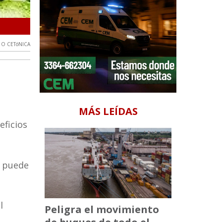
Dieta cetónica
 O CETóNICA
MÁS LEÍDAS
eficios
a puede
l
Peligra el movimiento