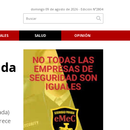
domingo 09 de agosto de 2026
- Edición Nº2804
ALES
SALUD
OPINIÓN
ada
ada)
rece