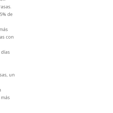
rasas.
 5% de
 más
ías con
 días
sas, un
n
s más