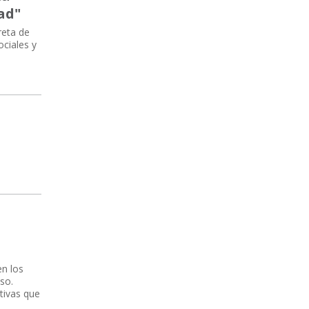
ad"
reta de
ociales y
n
en los
so.
tivas que