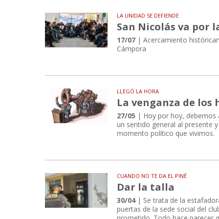
LA UNIDAD SE DEFIENDE
San Nicolás va por 
17/07
| Acercamiento históricam
Cámpora
LLEGÓ LA HORA
La venganza de los
27/05
| Hoy por hoy, debemos asi
un sentido general al presente y 
momento político que vivimos.
CUANDO NO TE DA EL PINÉ
Dar la talla
30/04
| Se trata de la estafador
puertas de la sede social del cl
prometido. Todo hace parecer qu