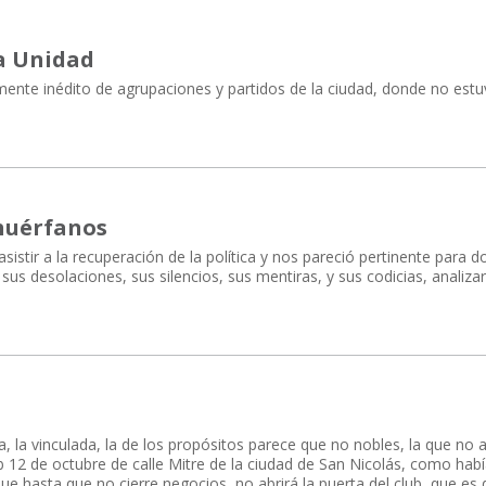
la Unidad
ente inédito de agrupaciones y partidos de la ciudad, donde no estu
 huérfanos
stir a la recuperación de la política y nos pareció pertinente para d
sus desolaciones, sus silencios, sus mentiras, y sus codicias, analizar
a, la vinculada, la de los propósitos parece que no nobles, la que no a
ub 12 de octubre de calle Mitre de la ciudad de San Nicolás, como hab
e hasta que no cierre negocios, no abrirá la puerta del club, que es 