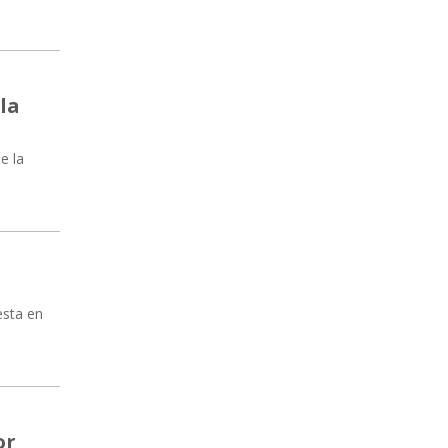
 la
e la
esta en
or