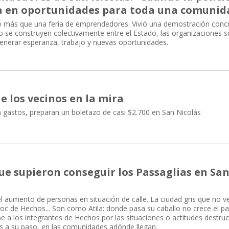
ma en oportunidades para toda una comunid
o más que una feria de emprendedores. Vivió una demostración conc
do se construyen colectivamente entre el Estado, las organizaciones s
enerar esperanza, trabajo y nuevas oportunidades.
de los vecinos en la mira
a gastos, preparan un boletazo de casi $2.700 en San Nicolás
que supieron conseguir los Passaglias en Sa
l aumento de personas en situación de calle. La ciudad gris que no v
toc de Hechos... Son como Atila: donde pasa su caballo no crece el pa
 a los integrantes de Hechos por las situaciones o actitudes destruc
s a su paso, en las comunidades adónde llegan.