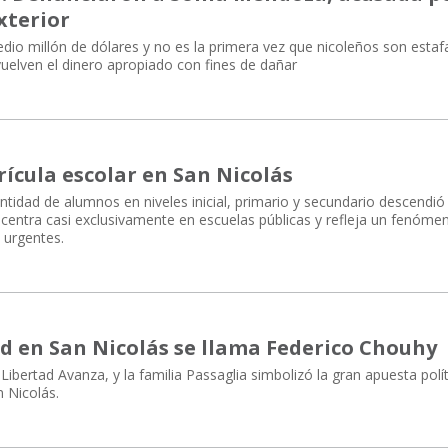
exterior
edio millón de dólares y no es la primera vez que nicoleños son estaf
uelven el dinero apropiado con fines de dañar
rícula escolar en San Nicolás
ntidad de alumnos en niveles inicial, primario y secundario descendió
ncentra casi exclusivamente en escuelas públicas y refleja un fenóme
 urgentes.
tad en San Nicolás se llama Federico Chouhy
Libertad Avanza, y la familia Passaglia simbolizó la gran apuesta polít
n Nicolás.