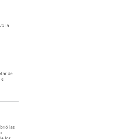
vo la
otar de
 el
brió las
ía
de los