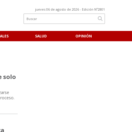
jueves 06 de agosto de 2026
- Edición Nº2801
ALES
SALUD
OPINIÓN
e solo
zarse
proceso.
ca