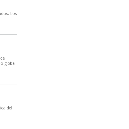
ados. Los
 de
no global
ica del