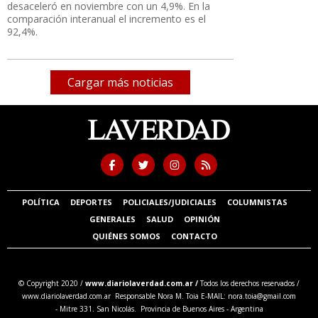
desaceleró en noviembre con un 4,9%. En la
comparación interanual el incremento es el
92,4%.
Cargar más noticias
POLÍTICA
DEPORTES
POLICIALES/JUDICIALES
COLUMNISTAS
GENERALES
SALUD
OPINIÓN
QUIÉNES SOMOS
CONTACTO
© Copyright 2020 /
www.diariolaverdad.com.ar /
Todos los derechos reservados /
www.diariolaverdad.com.ar Responsable Nora M. Toia E-MAIL:
nora.toia@gmail.com
- Mitre 331. San Nicolás. Provincia de Buenos Aires - Argentina