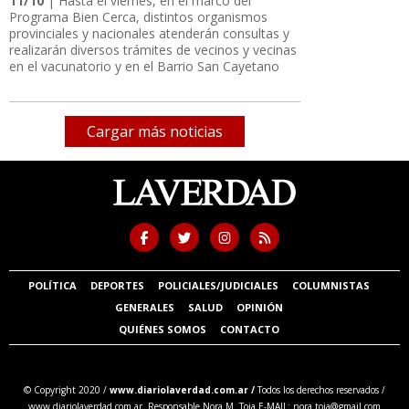
11/10
| Hasta el viernes, en el marco del
Programa Bien Cerca, distintos organismos
provinciales y nacionales atenderán consultas y
realizarán diversos trámites de vecinos y vecinas
en el vacunatorio y en el Barrio San Cayetano
Cargar más noticias
POLÍTICA
DEPORTES
POLICIALES/JUDICIALES
COLUMNISTAS
GENERALES
SALUD
OPINIÓN
QUIÉNES SOMOS
CONTACTO
© Copyright 2020 /
www.diariolaverdad.com.ar /
Todos los derechos reservados /
www.diariolaverdad.com.ar Responsable Nora M. Toia E-MAIL:
nora.toia@gmail.com