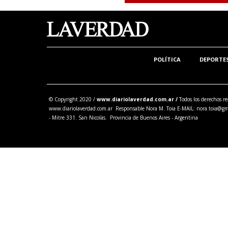
POLÍTICA
DEPORTE
© Copyright 2020 /
www.diariolaverdad.com.ar /
Todos los derechos re
www.diariolaverdad.com.ar Responsable Nora M. Toia E-MAIL:
nora.toia@gm
- Mitre 331. San Nicolás. Provincia de Buenos Aires - Argentina
Share this selection