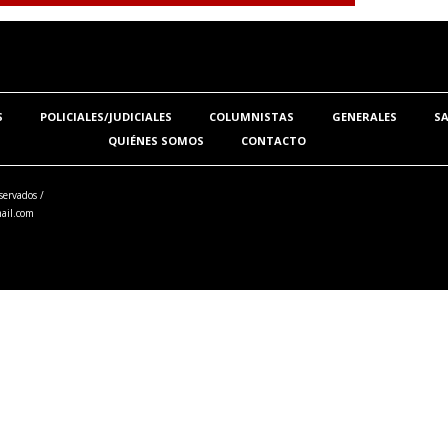
S
POLICIALES/JUDICIALES
COLUMNISTAS
GENERALES
S
QUIÉNES SOMOS
CONTACTO
servados /
ail.com