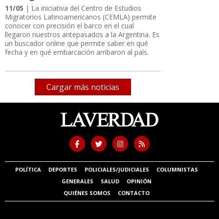
11/05
| La iniciativa del Centro de Estudios
Migratorios Latinoamericanos (CEMLA) permite
conocer con precisión el barco en el cual
llegaron nuestros antepasados a la Argentina. Es
un buscador online que permite saber en qué
fecha y en qué embarcación arribaron al país.
Cargar más noticias
POLÍTICA
DEPORTES
POLICIALES/JUDICIALES
COLUMNISTAS
GENERALES
SALUD
OPINIÓN
QUIÉNES SOMOS
CONTACTO