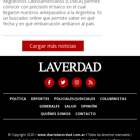
Migratorios Latinoamericanos (CEMLA) permite
conocer con precisión el barco en el cual
llegaron nuestros antepasados a la Argentina. Es
un buscador online que permite saber en qué
fecha y en qué embarcación arribaron al país.
Cargar más noticias
POLÍTICA
DEPORTES
POLICIALES/JUDICIALES
COLUMNISTAS
GENERALES
SALUD
OPINIÓN
QUIÉNES SOMOS
CONTACTO
© Copyright 2020 /
www.diariolaverdad.com.ar /
Todos los derechos reservados /