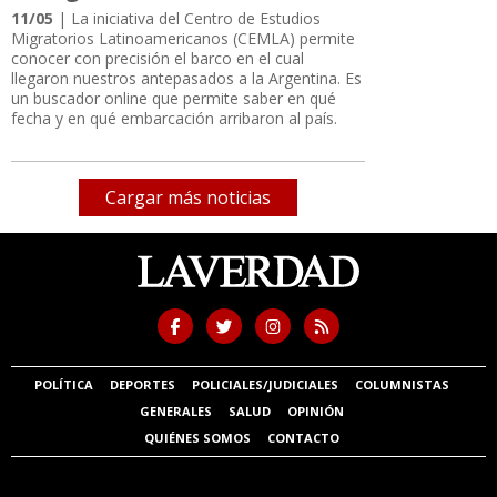
11/05
| La iniciativa del Centro de Estudios
Migratorios Latinoamericanos (CEMLA) permite
conocer con precisión el barco en el cual
llegaron nuestros antepasados a la Argentina. Es
un buscador online que permite saber en qué
fecha y en qué embarcación arribaron al país.
Cargar más noticias
POLÍTICA
DEPORTES
POLICIALES/JUDICIALES
COLUMNISTAS
GENERALES
SALUD
OPINIÓN
QUIÉNES SOMOS
CONTACTO