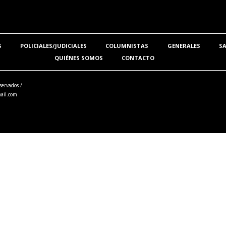
S
POLICIALES/JUDICIALES
COLUMNISTAS
GENERALES
S
QUIÉNES SOMOS
CONTACTO
servados /
ail.com