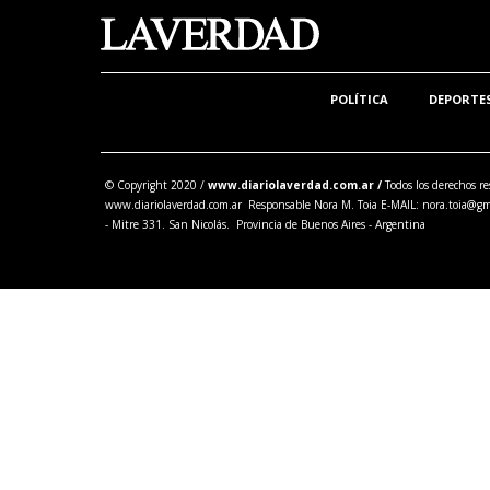
POLÍTICA
DEPORTE
© Copyright 2020 /
www.diariolaverdad.com.ar /
Todos los derechos re
www.diariolaverdad.com.ar Responsable Nora M. Toia E-MAIL:
nora.toia@gm
- Mitre 331. San Nicolás. Provincia de Buenos Aires - Argentina
Share this selection