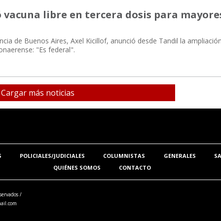
ó vacuna libre en tercera dosis para mayore
ncia de Buenos Aires, Axel Kicillof, anunció desde Tandil la ampliación
bonaerense: "Es federal".
Cargar más noticias
S
POLICIALES/JUDICIALES
COLUMNISTAS
GENERALES
S
QUIÉNES SOMOS
CONTACTO
servados /
ail.com