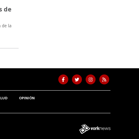
s de
 de la
ALUD
OPINIÓN