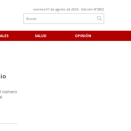
viernes 07 de agosto de 2026
- Edición Nº2802
ALES
SALUD
OPINIÓN
rio
el número
al