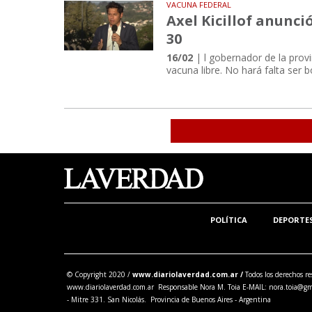
VACUNA FEDERAL
Axel Kicillof anunci
30
16/02
| l gobernador de la provi
vacuna libre. No hará falta ser 
POLÍTICA
DEPORTE
© Copyright 2020 /
www.diariolaverdad.com.ar /
Todos los derechos re
www.diariolaverdad.com.ar Responsable Nora M. Toia E-MAIL:
nora.toia@gm
- Mitre 331. San Nicolás. Provincia de Buenos Aires - Argentina