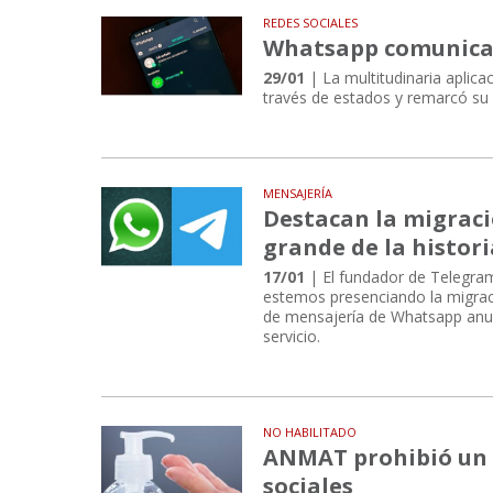
REDES SOCIALES
Whatsapp comunicará
29/01
| La multitudinaria aplic
través de estados y remarcó su
MENSAJERÍA
Destacan la migrac
grande de la histor
17/01
| El fundador de Telegram
estemos presenciando la migraci
de mensajería de Whatsapp anun
servicio.
NO HABILITADO
ANMAT prohibió un a
sociales