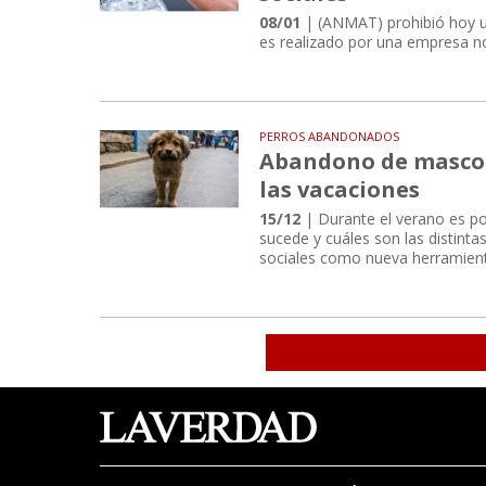
08/01
| (ANMAT) prohibió hoy un
es realizado por una empresa no 
PERROS ABANDONADOS
Abandono de mascota
las vacaciones
15/12
| Durante el verano es pos
sucede y cuáles son las distinta
sociales como nueva herramient