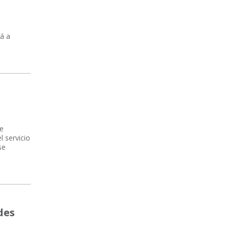
rá a
ue
l servicio
se
des