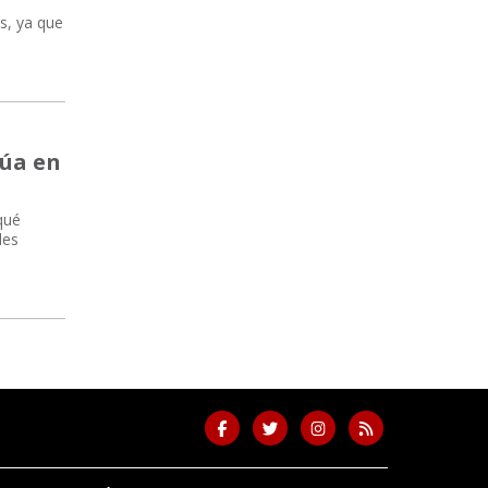
s, ya que
túa en
qué
des