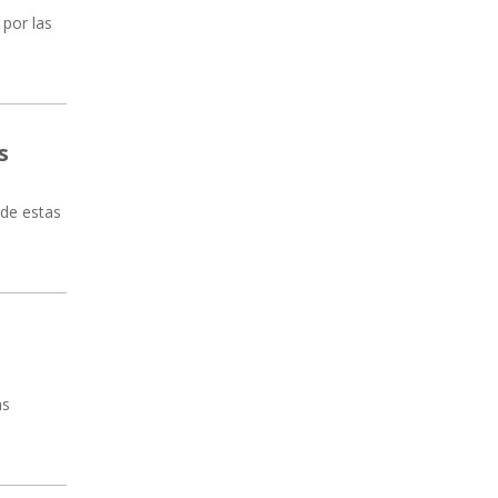
 por las
s
 de estas
ás